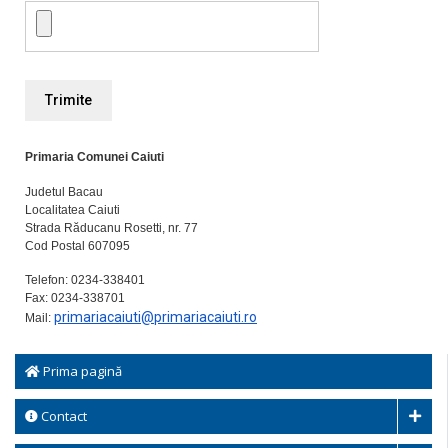
Primaria Comunei Caiuti
Judetul Bacau
Localitatea Caiuti
Strada Răducanu Rosetti, nr. 77
Cod Postal 607095
Telefon: 0234-338401
Fax: 0234-338701
primariacaiuti@
primariacaiuti.ro
Mail:
Prima pagină
Contact