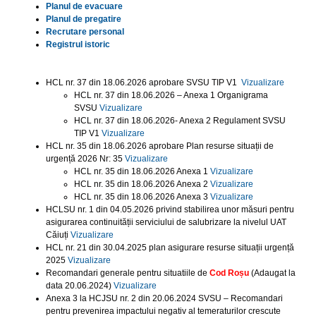
Planul de evacuare
Planul de pregatire
Recrutare personal
Registrul istoric
HCL nr. 37 din 18.06.2026 aprobare SVSU TIP V1
Vizualizare
HCL nr. 37 din 18.06.2026 – Anexa 1 Organigrama
SVSU
Vizualizare
HCL nr. 37 din 18.06.2026- Anexa 2 Regulament SVSU
TIP V1
Vizualizare
HCL nr. 35 din 18.06.2026 aprobare Plan resurse situații de
urgență 2026 Nr: 35
Vizualizare
HCL nr. 35 din 18.06.2026 Anexa 1
Vizualizare
HCL nr. 35 din 18.06.2026 Anexa 2
Vizualizare
HCL nr. 35 din 18.06.2026 Anexa 3
Vizualizare
HCLSU nr. 1 din 04.05.2026 privind stabilirea unor măsuri pentru
asigurarea continuității serviciului de salubrizare la nivelul UAT
Căiuți
Vizualizare
HCL nr. 21 din 30.04.2025 plan asigurare resurse situații urgență
2025
Vizualizare
Recomandari generale pentru situatiile de
Cod Roșu
(Adaugat la
data 20.06.2024)
Vizualizare
Anexa 3 la HCJSU nr. 2 din 20.06.2024 SVSU – Recomandari
pentru prevenirea impactului negativ al temeraturilor crescute