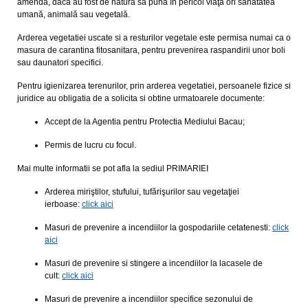
amendă, dacă au fost de natură să pună în pericol viaţa ori sănătatea
umană, animală sau vegetală.
Arderea vegetatiei uscate si a resturilor vegetale este permisa numai ca o
masura de carantina fitosanitara, pentru prevenirea raspandirii unor boli
sau daunatori specifici.
Pentru igienizarea terenurilor, prin arderea vegetatiei, persoanele fizice si
juridice au obligatia de a solicita si obtine urmatoarele documente:
Accept de la Agentia pentru Protectia Mediului Bacau;
Permis de lucru cu focul.
Mai multe informatii se pot afla la sediul PRIMARIEI
Arderea miriştilor, stufului, tufărişurilor sau vegetaţiei
ierboase:
click aici
Masuri de prevenire a incendiilor la gospodariile cetatenesti:
click
aici
Masuri de prevenire si stingere a incendiilor la lacasele de
cult:
click aici
Masuri de prevenire a incendiilor specifice sezonului de