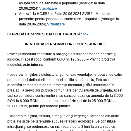
asupra starii de sanatate a populatiei (Adaugat la data
20.06.2024)
Vizualizare
Anexa 1 la HCJSU nr. 2 din 20.06.2024 SVSU – Masuri de
prevenire pentru perioadele caniculare – populatie (Adaugat la
data 20.06.2024)
Vizualizare
FII PREGĂTIT pentru SITUAȚII DE URGENȚĂ:
link
IN ATENTIA PERSOANELOR FIZICE SI JURIDICE
Protecţia mediului constituie o obligaţie a tuturor persoanelor fizice şi
juridice. In acest scop, conform OUG nr. 195/2005 – Privind protectia
mediului,
este interzis
:
– arderea miriştilor, stufului, tufărişurilor sau vegetaţiei ierboase, de catre
proprietarii si detinatorii de terenuri cu titlu sau fara titlu, fără acceptul
autorităţii competente pentru protecţia mediului şi fără informarea în
prealabil a serviciilor publice comunitare pentru situaţii de urgenţă. Acest
fapt se considera contraventie si se sanctioneaza cu amenda de la 3.000
RON la 6.000 RON, pentru persoanele fizice, si de la 25.000 RON la
50.000 RON, pentru persoanele juridice.
– arderea miriştilor, stufului, tufărişurilor şi vegetaţiei ierboase din ariile
protejate şi de pe terenurile supuse refacerii ecologice. Se constituie
infracţiuni şi se pedepsesc cu închisoare de la 3 luni la un an sau cu