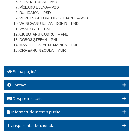
ZORZ NECULAI – PSD
PÎSLARU ELENA – PSD
BULIGA ION – PSD
VERDEȘ GHEORGHE- STEJĂREL – PSD
VRÎNCEANU IULIAN- DORIN – PSD
VĂSÎI IONEL – PSD
CIUBOTARU CODRUȚ – PNL
DOBOȘ ȘTEFAN – PNL
MANOLE CĂTĂLIN- MARIUS – PNL
ORHEANU NECULAI – AUR
Prima pagină
Contact
Despre institutie
Informatii de interes public
Transparenta decizionala