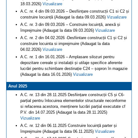
18.03.2026)
Vizualizare
A.C. nr. 4 din 09.03.2026 – Desființare construcții C1 si C2 și
construire locuință (Adaugat la data 09.03.2026)
Vizualizare
A.C. nr. 3 din 09.03.2026 – Construire locuință, anexă și
împrejmuire (Adaugat la data 09.03.2026)
Vizualizare
A.C. nr. 2 din 04.02.2026 -Desfiintare construcții C1 și C2 și
construire locuinta si imprejmuire (Adaugat la data
04.02.2026)
Vizualizare
A.C. nr. 1 din 16.01.2026 – Amplasare silozuri pentru
depozitare cereale și instalații și utilaje specifice aferente
lucrări pentru schimbare destinație C24 – șopron în magazie
(Adaugat la data 16.01.2026)
Vizualizare
Anul 2025
A.C. nr. 13 din 28.11.2025 Desființare construcții C5 și C6-
parțial pentru înlocuirea elementelor structurale neconforme
si refacerea acestora, menținere lucrări parțial executate cf
P.V. din 14.07.2025 (Adaugat la data 28.11.2025)
Vizualizare
A.C. nr. 12 din 06.11.2025 Construire locuință parter și
împrejmuire (Adaugat la data 06.11.2025)
Vizualizare