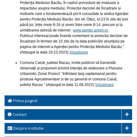
Protecția Mediului Bacău, în cadrul procedurii de evaluare a
impactului asupra mediului. Proiectul deciziei de încadrare și
motivele care o fundamentează pot fi consultate la sediul Agenției
pentru Protecția Mediului Bacău din str. Oituz, nr.23 în zile de luni
până joi, între orele 8-16 și vineri între orele 8-14, precum și la
următoarea adresă de internet :
www.apmbc.anpm.ro
.
Publicul interesat poate înainta comentarii la proiectul deciziei de
încadrare în termen de 10 zile de la data publicării anunțului pe
pagina de internet a Agenției pentru Protecția Mediului Bacău.”
(Adaugat la data 19.10.2023)
Vizualizare
Comuna Caiuti, judetul Bacau, invita publicul să transmită
observaţii şi propuneri privind intenţia de elaborare a Planului
Urbanistic Zonal Proiect: “Infiintare targ saptamanal pentru
produse Agroalimentare si de uz general in comuna Caiuti,
judetul Bacau ” (Adaugat la data 11.08.2022)
Vizualizare
Prima pagină
Contact
Despre institutie