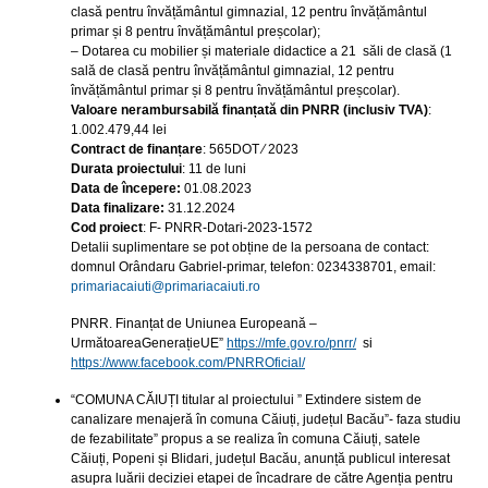
clasă pentru învățământul gimnazial, 12 pentru învățământul
primar și 8 pentru învățământul preșcolar);
– Dotarea cu mobilier și materiale didactice a 21 săli de clasă (1
sală de clasă pentru învățământul gimnazial, 12 pentru
învățământul primar și 8 pentru învățământul preșcolar).
Valoare nerambursabilă finanțată din PNRR (inclusiv TVA)
:
1.002.479,44 lei
Contract de finanțare
: 565DOT ⁄ 2023
Durata proiectului
: 11 de luni
Data de începere:
01.08.2023
Data finalizare:
31.12.2024
Cod proiect
: F- PNRR-Dotari-2023-1572
Detalii suplimentare se pot obține de la persoana de contact:
domnul Orândaru Gabriel-primar, telefon: 0234338701, email:
primariacaiuti@primariacaiuti.ro
PNRR. Finanțat de Uniunea Europeană –
UrmătoareaGenerațieUE”
https://mfe.gov.ro/pnrr/
si
https://www.facebook.com/PNRROficial/
“COMUNA CĂIUȚI titular al proiectului ” Extindere sistem de
canalizare menajeră în comuna Căiuți, județul Bacău”- faza studiu
de fezabilitate” propus a se realiza în comuna Căiuți, satele
Căiuți, Popeni și Blidari, județul Bacău, anunță publicul interesat
asupra luării deciziei etapei de încadrare de către Agenția pentru