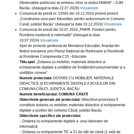
Observațiile publicului se primesc zilnic la sediul ANMAP – DJM
Bacău. (Adaugat la data 22.07.2026)
Vizualizare
Comunicat de presă nr. 13565 din 10.12.2024 privind proiect
„Construirea unui parc fotovoltaic pentru autoconsum in Comuna
Caiuți, județul Bacău” (Adaugat la data 10.12.2024)
Vizualizare
Comunicat de presă din 10.07.2024 „PNRR: Fonduri pentru
România modernă și reformată!” (Adaugat la data
10.07.2024)
Vizualizare
Apel de proiecte gestionat de Ministerul Educației, finanțat din
finduri europene prin Planul Național de Redresare și Reziliență
al României Componenta C15 –Educatie
Titlu apel
: „Dotarea cu mobilier, materiale didactice și
echipamente digitale a unităților de învățământ preuniversitar și a
unităților conexe”
Numele proiectului
: DOTARE CU MOBILIER, MATERIALE
DIDACTICE ȘI ECHIPAMENTE DIGITALE A ȘCOLILOR DIN
COMUNA CĂIUȚI, JUDEȚUL BACĂU
Numele beneficiarului:
COMUNA CĂIUȚI
Obiectivele generale ale proiectului:
Obiectivul proiectului îl
constituie dotarea cu mobilier, materiale didactice și echipamente
digitale a școlilor din comuna Căiuți, județul Bacău
Obiectivele specifice ale proiectului:
– Dotarea cu echipamente digitale a unui laborator de
informatică;
– Dotarea cu echipamente TIC a 21 de săli de clasă (1 sală de