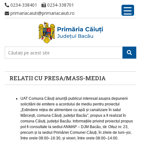
0234-338401
0234-338701
primariacaiuti@primariacaiuti.ro
RELATII CU PRESA/MASS-MEDIA
UAT Comuna Căiuți anunță publicul interesat asupra depunerii
solicitării de emitere a acordului de mediu pentru proiectul
„Extindere rețea de alimentare cu apă și canalizare în satul
Mărcești, comuna Căiuți, județul Bacău”, propus a fi realizat în
comuna Căiuți, județul Bacău. Informațiile privind proiectul propus
pot fi consultate la sediul ANMAP – DJM Bacău, str. Oituz nr. 23,
precum și la sediul Primăriei Comunei Căiuți, în zilele de luni–joi,
între orele 08:00–16:30, și vineri, între orele 08:00–14:00.