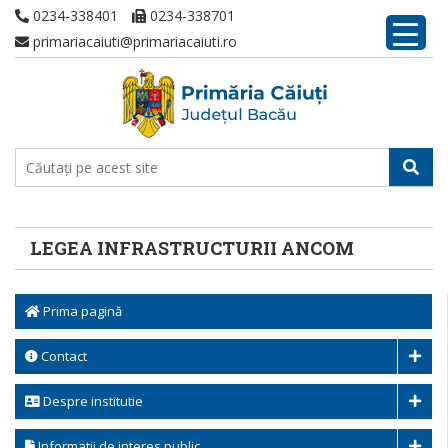
0234-338401
0234-338701
primariacaiuti@primariacaiuti.ro
LEGEA INFRASTRUCTURII ANCOM
Prima pagină
Contact
Despre institutie
Informatii de interes public