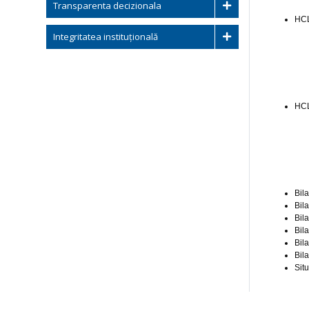
Transparenta decizionala
HCL
Integritatea instituțională
HCL
Bil
Bil
Bil
Bila
Bila
Bil
Sit