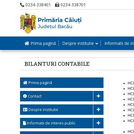
0234-338401
0234-338701
Prima pagină
Despre institutie
Informatii de in
BILANTURI CONTABILE
Prima pagină
HCL
HCL
HCL
Contact
HCL
HCL
Despre institutie
HCL
HCL
HCL
Informatii de interes public
HCL