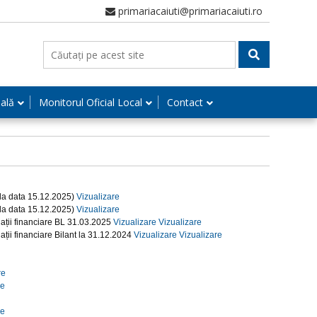
primariacaiuti@primariacaiuti.ro
nală
Monitorul Oficial Local
Contact
 la data 15.12.2025)
Vizualizare
 la data 15.12.2025)
Vizualizare
uații financiare BL 31.03.2025
Vizualizare
Vizualizare
ații financiare Bilant la 31.12.2024
Vizualizare
Vizualizare
re
re
re