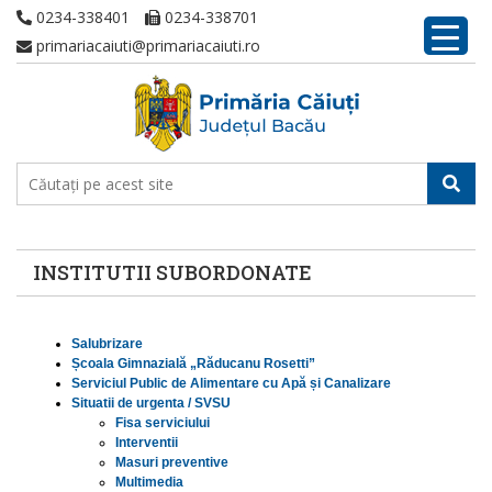
0234-338401
0234-338701
primariacaiuti@primariacaiuti.ro
INSTITUTII SUBORDONATE
Salubrizare
Școala Gimnazială „Răducanu Rosetti”
Serviciul Public de Alimentare cu Apă și Canalizare
Situatii de urgenta / SVSU
Fisa serviciului
Interventii
Masuri preventive
Multimedia