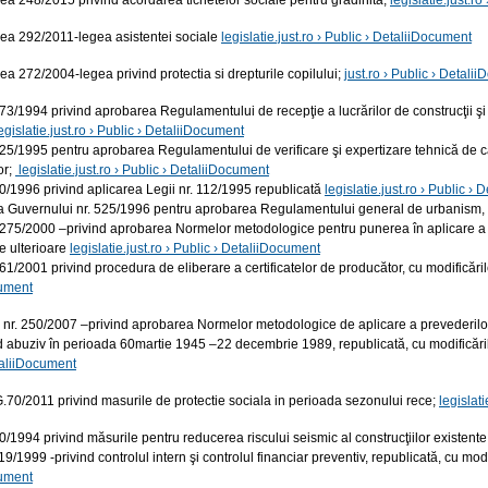
ea 248/2015 privind acordarea tichetelor sociale pentru gradinita;
legislatie.just.r
ea 292/2011-legea asistentei sociale
legislatie.just.ro › Public › DetaliiDocument
ea 272/2004-legea privind protectia si drepturile copilului;
just.ro › Public › Detali
273/1994 privind aprobarea Regulamentului de recepţie a lucrărilor de construcţii şi i
egislatie.just.ro › Public › DetaliiDocument
925/1995 pentru aprobarea Regulamentului de verificare şi expertizare tehnică de calit
or;
legislatie.just.ro › Public › DetaliiDocument
20/1996 privind aplicarea Legii nr. 112/1995 republicată
legislatie.just.ro › Public ›
a Guvernului nr. 525/1996 pentru aprobarea Regulamentului general de urbanism, 
1275/2000 –privind aprobarea Normelor metodologice pentru punerea în aplicare a pre
e ulterioare
legislatie.just.ro › Public › DetaliiDocument
661/2001 privind procedura de eliberare a certificatelor de producător, cu modificăril
ument
 nr. 250/2007 –privind aprobarea Normelor metodologice de aplicare a prevederilor L
 abuziv în perioada 60martie 1945 –22 decembrie 1989, republicată, cu modificăril
aliiDocument
G.70/2011 privind masurile de protectie sociala in perioada sezonului rece;
legislat
20/1994 privind măsurile pentru reducerea riscului seismic al construcţiilor existent
19/1999 -privind controlul intern şi controlul financiar preventiv, republicată, cu modi
ument