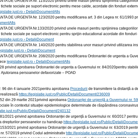
A DE URGENTA Nr. 115/2020 privind unele masuri pentru sprijinirea categoriilor
tichete sociale pe suport electronic pentru mese calde, acordate din fonduri exter
gislatie.just.ro › DetaliiDocumentAfis
A DE URGENTA Nr. 123/2020 pentru modificarea art. 3 din Legea nr. 61/1993 privi
umentAfis
A DE URGENTA Nr.133/2020 privind unele masuri pentru sprijinirea categoriilor de 
tichete sociale pe suport electronic pentru sprijin educational acordate din fondur
gislatie.just.ro › DetaliiDocument
 DE URGENTA Nr. 140/2020 pentru stabilirea unor masuri privind utilizarea inscrisu
egislatie.just.ro › DetaliiDocument
A DE URGENTA Nr. 208/2020 pentru modificarea Ordonantei de urgenta a Guvernulu
rece
legislatie.just.ro › DetaliiDocumentAfis
28 privind aprobarea Ordonantei de urgenta a Guvernului nr. 84/2020pentru stabil
l Ajutorarea persoanelor defavorizate – POAD
. 96 din 4 ianuarie 2021pentru aprobarea
Procedurii
de transmitere la distanță a de
 realizează
https://legislatie.just.ro/Public/DetaliiDocument/236009
 52 din 29 martie 2021privind aprobarea
Ordonanței de urgență a Guvernului nr. 5
sociale în contextul situației epidemiologice determinate de răspândirea coronavi
slatie.just.ro/Public/DetaliiDocument/240132
81/2021-privind aprobarea Ordonanței de urgență a Guvernului nr. 60/2017 pentru m
 drepturilor persoanelor cu handicap
https://legislatie.just.ro/Public/DetaliiDocu
153/2021 privind aprobarea Ordonanței de urgență a Guvernului nr. 63/2019 pentru
nr. 57/2019 privind Codul administrativ
http://legislatie.just.ro/Public/DetaliiDocu