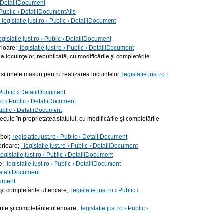
 › DetaliiDocument
› Public › DetaliiDocumentAfis
;
legislatie.just.ro › Public › DetaliiDocument
egislatie.just.ro › Public › DetaliiDocument
rioare;
legislatie.just.ro › Public › DetaliiDocument
a locuinţelor, republicată, cu modificările şi completările
si unele masuri pentru realizarea locuintelor;
legislatie.just.ro ›
› Public › DetaliiDocument
.ro › Public › DetaliiDocument
 Public › DetaliiDocument
cute în proprietatea statului, cu modificările şi completările
zboi;
legislatie.just.ro › Public › DetaliiDocument
terioare;
legislatie.just.ro › Public › DetaliiDocument
legislatie.just.ro › Public › DetaliiDocument
re;
legislatie.just.ro › Public › DetaliiDocument
 DetaliiDocument
ocument
 şi completările ulterioare;
legislatie.just.ro › Public ›
ile şi completările ulterioare;
legislatie.just.ro › Public ›