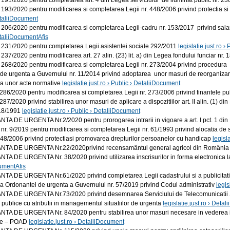
191/2020 pentru completarea art. 4 din Legea serviciului de iluminat public nr. 
193/2020 pentru modificarea si completarea Legii nr. 448/2006 privind protectia 
etaliiDocument
206/2020 pentru modificarea si completarea Legii-cadru nr. 153/2017 privind salari
taliiDocumentAfis
 231/2020 pentru completarea Legii asistentei sociale 292/2011
legislatie.just.ro 
237/2020 pentru modificarea art. 27 alin. (23) lit. a) din Legea fondului funciar nr.
268/2020 pentru modificarea si completarea Legii nr. 273/2004 privind procedura adop
e urgenta a Guvernului nr. 11/2014 privind adoptarea unor masuri de reorganizare l
a unor acte normative
legislatie.just.ro › Public › DetaliiDocument
86/2020 pentru modificarea si completarea Legii nr. 273/2006 privind finantele pu
87/2020 privind stabilirea unor masuri de aplicare a dispozitiilor art. II alin. (1) 
 18/1991
legislatie.just.ro › Public › DetaliiDocument
A DE URGENTA Nr.2/2020 pentru prorogarea intrarii in vigoare a art. I pct. 1 din
nr. 9/2019 pentru modificarea si completarea Legii nr. 61/1993 privind alocatia de st
448/2006 privind protectiasi promovarea drepturilor persoanelor cu handicap
legisl
TA DE URGENTA Nr.22/2020privind recensamântul general agricol din România
 DE URGENTA Nr. 38/2020 privind utilizarea inscrisurilor in forma electronica la niv
umentAfis
A DE URGENTA Nr.61/2020 privind completarea Legii cadastrului si a publicitatii i
a Ordonantei de urgenta a Guvernului nr. 57/2019 privind Codul administrativ
legis
A DE URGENTA Nr.73/2020 privind desemnarea Serviciului de Telecomunicatii Speci
or publice cu atributii in managementul situatiilor de urgenta
legislatie.just.ro › Deta
A DE URGENTA Nr. 84/2020 pentru stabilirea unor masuri necesare in vederea im
ate – POAD
legislatie.just.ro › DetaliiDocument