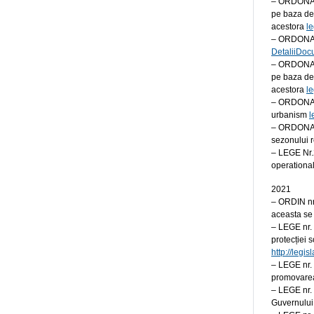
– ORDONANT
pe baza de 
acestora
le
– ORDONANT
DetaliiDoc
– ORDONANT
pe baza de 
acestora
le
– ORDONANTA
urbanism
l
– ORDONANT
sezonului 
– LEGE Nr.
operationa
2021
– ORDIN nr
aceasta se
– LEGE nr.
protecției 
http://legi
– LEGE nr. 
promovarea
– LEGE nr. 
Guvernului 