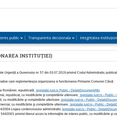
teres public
Transparenta decizionala
Integritatea instituțio
ONAREA INSTITUȚIEI)
e Urgență a Guvernului nr. 57 din 03.07.2019 privind Codul Administrativ, publicat
mative care reglementeaza organizarea si functionarea Primariei Comunei Căiuți :
ia României, republicată;
legislatie.just.ro Public › DetaliiDocumentAfis
al, republicat, cu modificările şi completările ulterioare;
legislatie.just.ro › Public
il, cu modificările şi completările ulterioare
legislatie.just.ro › Public › DetaliiDocu
ercial, cu modificările şi completările ulterioare;
legislatie.just.ro › Public › Detal
4/2004-Legea contenciosului administrativ;
legislatie.just.ro › Public › DetaliiDocu
 544/2001 privind liberul acces la informaţiile de interes public, cu modificările şi c