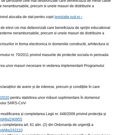
 de persoane cele mai defavorizate care beneficiaza de mese calde
ne nerambursabile, precum si unele masuri de distribuire a
nd alocatia de stat pentru copii
legislatie.just.ro ›
elevi cei mai defavorizati care beneficiaza de sprijin educational
i externe nerambursabile, precum si unele masuri de distribuire a
rilor in forma electronica in domeniile constructii, arhitectura si
i nr. 70/2011 privind masurile de protectie sociala in perioada
irea unor masuri necesare in vederea implementarii Programului
clarațiilor de avere și de interese, precum și condițiile în care
9/2020
pentru stabilirea unor măsuri suplimentare în domeniul
rusului SARS-CoV-
odificarea și completarea Legii nr. 448/2006 privind protecția și
mentAfis/240955
 completarea art. 61 alin. (2) din Ordonanța de urgență a
mentAfis/243110