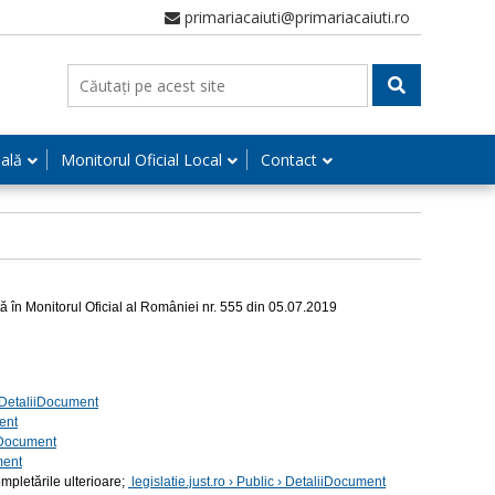
primariacaiuti@primariacaiuti.ro
nală
Monitorul Oficial Local
Contact
ă în Monitorul Oficial al României nr. 555 din 05.07.2019
 › DetaliiDocument
ment
iiDocument
ment
ompletările ulterioare;
legislatie.just.ro › Public › DetaliiDocument