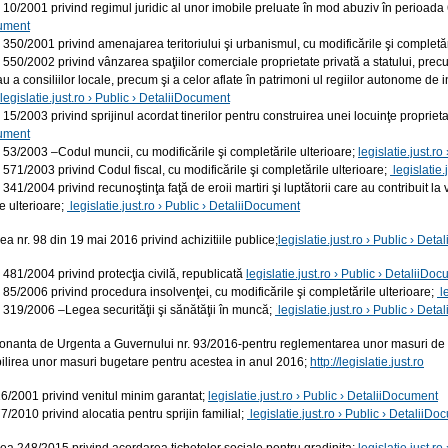
 10/2001 privind regimul juridic al unor imobile preluate în mod abuziv în perioa
ument
 350/2001 privind amenajarea teritoriului şi urbanismul, cu modificările şi completăr
 550/2002 privind vânzarea spaţiilor comerciale proprietate privată a statului, precum 
u a consiliilor locale, precum şi a celor aflate în patrimoni ul regiilor autonome de i
legislatie.just.ro › Public › DetaliiDocument
 15/2003 privind sprijinul acordat tinerilor pentru construirea unei locuinţe proprie
ument
 53/2003 –Codul muncii, cu modificările şi completările ulterioare;
legislatie.just.r
 571/2003 privind Codul fiscal, cu modificările şi completările ulterioare;
legislatie
 341/2004 privind recunoştinţa faţă de eroii martiri şi luptătorii care au contribuit 
e ulterioare;
legislatie.just.ro › Public › DetaliiDocument
a nr. 98 din 19 mai 2016 privind achizitiile publice;
legislatie.just.ro › Public › Det
 481/2004 privind protecţia civilă, republicată
legislatie.just.ro › Public › DetaliiDo
 85/2006 privind procedura insolvenţei, cu modificările şi completările ulterioare;
l
 319/2006 –Legea securităţii şi sănătăţii în muncă;
legislatie.just.ro › Public › Det
onanta de Urgenta a Guvernului nr. 93/2016-pentru reglementarea unor masuri de sim
bilirea unor masuri bugetare pentru acestea in anul 2016;
http
://
legislatie
.
just
.
ro
6/2001 privind venitul minim garantat;
legislatie.just.ro › Public › DetaliiDocument
/2010 privind alocatia pentru sprijin familial;
legislatie.just.ro › Public › DetaliiD