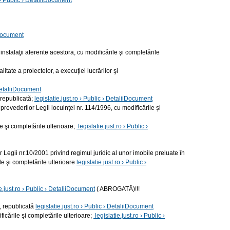
o › Public › DetaliiDocument
iDocument
nstalaţii aferente acestora, cu modificările şi completările
ate a proiectelor, a execuţiei lucrărilor şi
 DetaliiDocument
republicată;
legislatie.just.ro › Public › DetaliiDocument
vederilor Legii locuinţei nr. 114/1996, cu modificările şi
e şi completările ulterioare;
legislatie.just.ro › Public ›
egii nr.10/2001 privind regimul juridic al unor imobile preluate în
e şi completările ulterioare
legislatie.just.ro › Public ›
ie.just.ro › Public › DetaliiDocument
( ABROGATĂ)!!!
e, republicată
legislatie.just.ro › Public › DetaliiDocument
ficările şi completările ulterioare;
legislatie.just.ro › Public ›