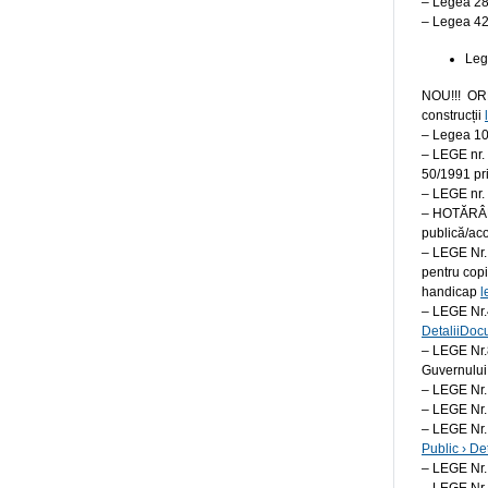
– Legea 28
– Legea 42/
Leg
NOU!!! ORD
construcții
– Legea 10 
– LEGE nr. 
50/1991 pri
– LEGE nr. 
– HOTĂRÂRE 
publică/ac
– LEGE Nr. 
pentru copi
handicap
l
– LEGE Nr.4
DetaliiDo
– LEGE Nr.8
Guvernului 
– LEGE Nr. 
– LEGE Nr.
– LEGE Nr.
Public › D
– LEGE Nr. 