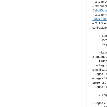
– O.G. nr. 2
– Ordonanţa
DetaliiDoc
– O.G. nr. 
Public › D
– O.U.G. nr
contractelo
Leg
înc
de p
– Legea nr
3 ianuarie
– Ordonant
– Regulamen
simplifica
– Legea 37
– Legea 190
prezentare
– Legea 145
Leg
– Legea 20