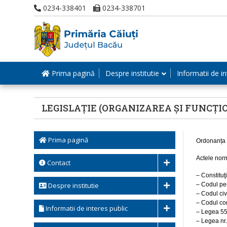
0234-338401
0234-338701
Prima pagină
Despre institutie
Informatii de in
LEGISLAȚIE (ORGANIZAREA ȘI FUNCȚI
Prima pagină
Ordonanța d
Actele nor
Contact
– Constituţ
Despre institutie
– Codul pen
– Codul civ
– Codul com
Informatii de interes public
– Legea 55
– Legea nr.