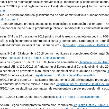
/2001 privind regimul juridic al contravenţiilor, cu modificările şi completările ulteri
 nr. 27/2002 privind reglementarea activităţii de soluţionare a petiţiilor, cu modifică
ument
41/2003 privind dobândirea şi schimbarea pe cale administrativă a numelor persoanel
etaliiDocument
. 195/2005 privind protecţia mediului, cu modificările şi completările ulterioare; –
r de concesiune de bunuri proprietate publică, cu modificările şi completările ulteri
ea nr. 344 din 27 decembrie 2018 privind modificarea şi completarea Legii nr. 70/201
asări şi plăţi în numerar şi pentru modificarea şi completarea Ordonanţei de urgen
lată (Monitorul Oficial nr. 3 din 3 ianuarie 2019)
legislatie.just.ro › Public › Detali
. 346 din 27 decembrie 2018 pentru modificarea şi completarea Ordonanţei Guvernul
 2019)-
legislatie.just.ro › Public › DetaliiDocument
a de urgenta nr. 57/ 03.07.2019 ( Noul cod administrativ)
legislatie.just.ro › Pu
tul UE nr. 1191/2016 al Parlamentului European si al Consiliului din 6 iulie 2016 
rea cerintelor de prezentare a anumitor documente oficiale in Uniunea Europeana.
3/2013-Legea apiculturii;
legislatie.just.ro › Public › DetaliiDocumentAfis
/2018 privind punerea in aplicare a Regulamentului UE privind privind promovarea lib
 a anumitor documente oficiale in Uniunea
legislatie.just.ro › Public › DetaliiDocu
/2014-pentru stabilirea unor masuri de reglementare a pietei produselor din secto
ea 72/2002-Legea zootehniei,republicata;
just.ro › Public › DetaliiDocument
5/2004-Legea privind protectia animalelor , republicata
legislatie.just.ro › Public 