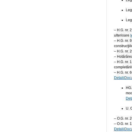
Leg
Leg
Leg
– H.G. nr. 
ulterioare
l
– H.G. nr. 
construcţiil
– H.G. nr. 
– Hotărâre
– H.G. nr. 
completăril
– H.G. nr. 
DetaliiDoc
HG.
mod
Det
U. 
– O.G. nr. 
– O.G. nr. 1
DetaliiDoc