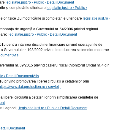
oare
legislatie.just.ro › Public › DetaliiDocument
rile şi completările ulterioare
legislatie.just.ro › Public ›
or fizice ,cu modificările şi completările ulterioare
legislatie.just.ro ›
 Ordonanţa de urgenţă a Guvernului nr. 54/2006 privind regimul
oare;
legislatie.just.ro › Public › DetaliiDocument
5 pentru întărirea disciplinei financiare privind operaţiunile de
ţă a Guvernului nr. 193/2002 privind introducerea sistemelor moderne
iDocumentAfis
ui nr. 39/2015 privind cazierul fiscal (Monitorul Oficial nr. 4 din
blic › DetaliiDocumentAfis
privind promovarea liberei circulatii a cetatenilor prin
https://www.dataprotection.ro › servlet
erei circulatii a cetatenilor prin simplificarea cerintelor de
ment
rul agricol;
legislatie.just.ro › Public › DetaliiDocument
› DetaliiDocument