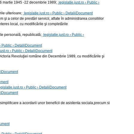
da 6 martie 1945 -22 decembrie 1989;
legislatie.just.ro › Public ›
ile ulterioare;
legislatie.just.ro › Public › DetaliiDocument
şi a celor de prestări servicii, aflate în administrarea consiliilor
nteres local, cu modificările şi completările
tate personală, republicată;
legislatie.just.ro › Public ›
o › Public › DetaliiDocument
.just.ro › Public › DetaliiDocument
la victoria Revoluţiei române din Decembrie 1989, cu modificările şi
aliiDocument
cument
egislatie.just.ro › Public › DetaliiDocument
aliiDocument
plificare a acordarii unor beneficii de asistenta sociala,precum si
ocument