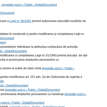
;
legislatie.just.ro › Public › DetaliiDocument
aliiDocument
icare a
Legii nr. 50/1991
privind autorizarea executării lucrărilor de
tatea în construcții și pentru modificarea și completarea Legii nr.
aliiDocument
ument
ederilor referitoare la atribuirea contractului de achiziție
blic › DetaliiDocument
dificarea si completarea Legii nr. 61/1993 privind alocatia de stat
tectia si promovarea drepturilor persoanelor cu
 privire la actele de stare civila
legislatie.just.ro › Public ›
 pentru modificarea art. 151 alin. (3) din Ordonanta de urgenta a
Afis
Public › DetaliiDocument
ozia
legislatie.just.ro › Public › DetaliiDocument
si promovarea drepturilor persoanelor cu handicap
legislatie.just.ro ›
ie.just.ro › Public › DetaliiDocument