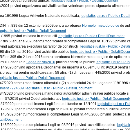
/2008-Legea registrului agricol;
legislatie.just.ro › Public › DetaliiDocument
2004-privind organizarea activitatii sanitar-veterinare pentru siguranta alimentelor
ea 16/1996-Legea Arhivelor Nationale,republicata;
legislatie.just.ro › Public › Det
IN nr. 839 din 12 octombrie 2009pentru aprobarea
Normelor metodologice
de apl
legislatie.just.ro › Public › DetaliiDocument
/1995-privind calitatea in constructii
legislatie.just.ro › Public › DetaliiDocument
7 din 6 ianuarie 2020pentru modificarea și completarea Legii nr. 10/1995 privind cali
vind autorizarea executării lucrărilor de construcții
legislatie.just.ro › Public › Det
98 din 19 mai 2016privind achizițiile publice
legislatie.just.ro › Public › DetaliiDoc
nr. 395 din 2 iunie 2016pentru aprobarea Normelor metodologice de aplicare a prev
ordului-cadru din
Legea nr. 98/2016
privind achizițiile publice
legislatie.just.ro › Pu
14/2020 privind aprobarea Ordonantei de urgenta a Guvernului nr. 9/2019 pentru mo
i, precum si pentru modificarea art. 58 alin. (1) din Legea nr. 448/2006 privind pro
egislatie.just.ro › Public › DetaliiDocument
7/2020 pentru modificarea alineatului (2) al articolului 24 din Legea nr. 119/1996 cu
cument › 224689
legislatie.just.ro › Public › DetaliiDocument
4/2020 privind prelungirea mandatelor autoritatilor administratiei publice locale si
nr. 57/2019 privind Codul administrativ
legislatie.just.ro › Public › DetaliiDocument
87/2020 pentru modificarea Legii fondului funciar nr. 18/1991
legislatie.just.ro › 
 129/2020 pentru modificarea Legii nr. 62/2018 privind combaterea buruienii ambr
 145/2020 pentru modificarea si completarea Legii nr. 448/2006 privind protectia 
etaliiDocument
148/2020 pentru completarea Legii nr. 98/2016 privind achizitiile publice
legislat