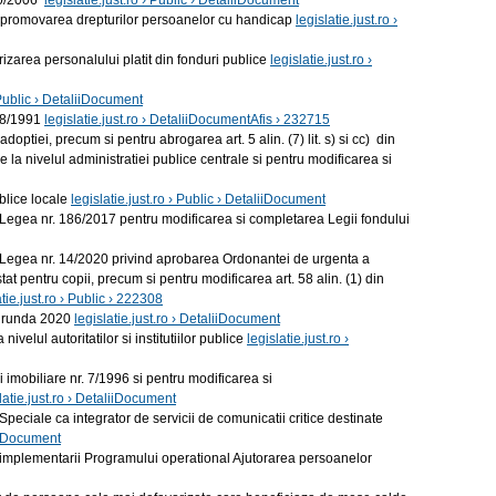
230/2006
legislatie.just.ro › Public › DetaliiDocument
si promovarea drepturilor persoanelor cu handicap
legislatie.just.ro ›
zarea personalului platit din fonduri publice
legislatie.just.ro ›
› Public › DetaliiDocument
 18/1991
legislatie.just.ro › DetaliiDocumentAfis › 232715
tiei, precum si pentru abrogarea art. 5 alin. (7) lit. s) si cc) din
a nivelul administratiei publice centrale si pentru modificarea si
blice locale
legislatie.just.ro › Public › DetaliiDocument
din Legea nr. 186/2017 pentru modificarea si completarea Legii fondului
 Legea nr. 14/2020 privind aprobarea Ordonantei de urgenta a
at pentru copii, precum si pentru modificarea art. 58 alin. (1) din
atie.just.ro › Public › 222308
 runda 2020
legislatie.just.ro › DetaliiDocument
elul autoritatilor si institutiilor publice
legislatie.just.ro ›
mobiliare nr. 7/1996 si pentru modificarea si
latie.just.ro › DetaliiDocument
ale ca integrator de servicii de comunicatii critice destinate
liiDocument
plementarii Programului operational Ajutorarea persoanelor