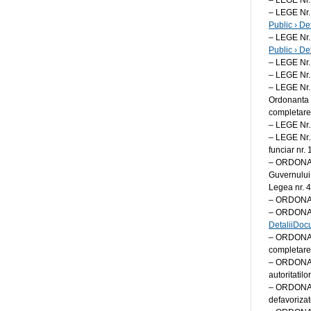
– LEGE Nr. 
– LEGE Nr. 
Public › D
– LEGE Nr. 
Public › De
– LEGE Nr.
– LEGE Nr. 
– LEGE Nr. 
Ordonanta d
completare
– LEGE Nr.2
– LEGE Nr.2
funciar nr.
– ORDONANT
Guvernului 
Legea nr. 
– ORDONAN
– ORDONANTA
DetaliiDoc
– ORDONANT
completare
– ORDONANT
autoritatil
– ORDONANT
defavoriz