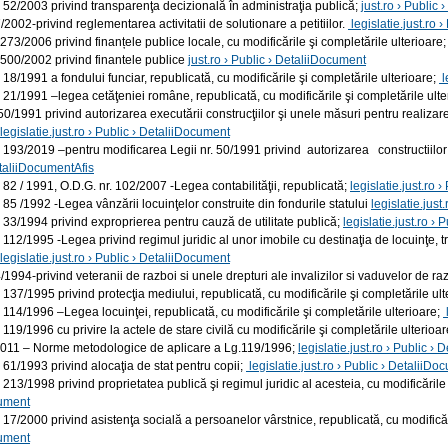
 52/2003 privind transparenţa decizională în administraţia publică;
just.ro › Public
2002-privind reglementarea activitatii de solutionare a petitiilor.
legislatie.just.ro 
273/2006 privind finanțele publice locale, cu modificările şi completările ulterioare
500/2002 privind finantele publice
just.ro › Public › DetaliiDocument
 18/1991 a fondului funciar, republicată, cu modificările şi completările ulterioare;
l
 21/1991 –legea cetăţeniei române, republicată, cu modificările şi completările ulte
50/1991 privind autorizarea executării construcţiilor şi unele măsuri pentru realizare
legislatie.just.ro › Public › DetaliiDocument
 193/2019 –pentru modificarea Legii nr. 50/1991 privind autorizarea constructiilor 
taliiDocumentAfis
 82 / 1991, O.D.G. nr. 102/2007 -Legea contabilităţii, republicată;
legislatie.just.ro 
 85 /1992 -Legea vânzării locuinţelor construite din fondurile statului
legislatie.just
 33/1994 privind exproprierea pentru cauză de utilitate publică;
legislatie.just.ro ›
 112/1995 -Legea privind regimul juridic al unor imobile cu destinaţia de locuinţe, tre
legislatie.just.ro › Public › DetaliiDocument
1994-privind veteranii de razboi si unele drepturi ale invalizilor si vaduvelor de ra
 137/1995 privind protecţia mediului, republicată, cu modificările şi completările ul
 114/1996 –Legea locuinţei, republicată, cu modificările şi completările ulterioare;
 119/1996 cu privire la actele de stare civilă cu modificările şi completările ulterioa
2011 – Norme metodologice de aplicare a Lg.119/1996;
legislatie.just.ro › Public ›
 61/1993 privind alocaţia de stat pentru copii;
legislatie.just.ro › Public › DetaliiD
 213/1998 privind proprietatea publică şi regimul juridic al acesteia, cu modificările
ument
 17/2000 privind asistenţa socială a persoanelor vârstnice, republicată, cu modificăr
ument