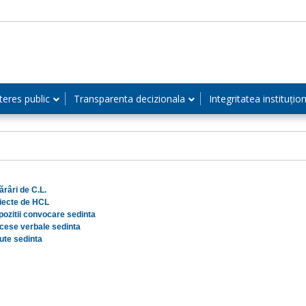
teres public
Transparenta decizionala
Integritatea instituțio
ărâri de C.L.
iecte de HCL
pozitii convocare sedinta
cese verbale sedinta
ute sedinta