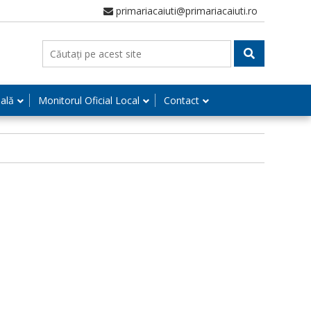
primariacaiuti@primariacaiuti.ro
nală
Monitorul Oficial Local
Contact