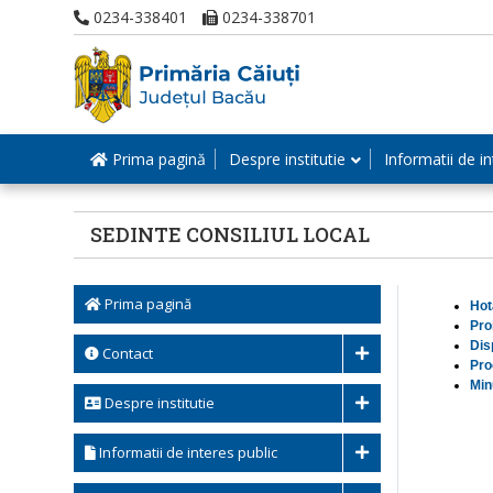
0234-338401
0234-338701
Prima pagină
Despre institutie
Informatii de in
SEDINTE CONSILIUL LOCAL
Prima pagină
Hot
Pro
Dis
Contact
Pro
Min
Despre institutie
Informatii de interes public