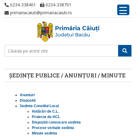
0234-338401
0234-338701
primariacaiuti@primariacaiuti.ro
ȘEDINȚE PUBLICE / ANUNȚURI / MINUTE
Anunturi
Dispozitii
Sedinte Consiliul Local
Hotărâri de C.L.
Proiecte de HCL
Dispozitii convocare sedinta
Procese verbale sedinta
Minute sedinta