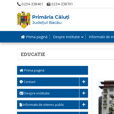
0234-338401
0234-338701
Prima pagină
Despre institutie
Informatii de in
EDUCATIE
Prima pagină
Contact
Despre institutie
Informatii de interes public