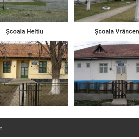
Școala Heltiu
Școala Vrâncen
e.