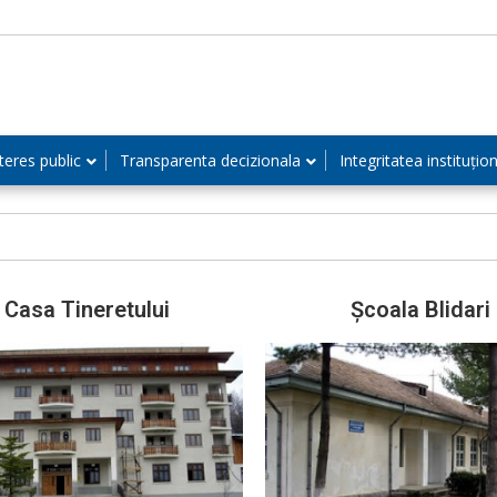
teres public
Transparenta decizionala
Integritatea instituțio
Casa Tineretului
Școala Blidari