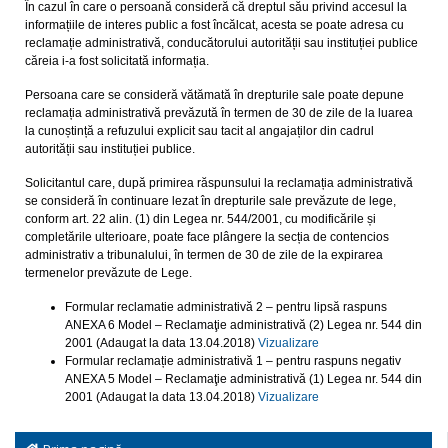
În cazul în care o persoană consideră că dreptul său privind accesul la
informațiile de interes public a fost încălcat, acesta se poate adresa cu
reclamație administrativă, conducătorului autorității sau instituției publice
căreia i-a fost solicitată informația.
Persoana care se consideră vătămată în drepturile sale poate depune
reclamația administrativă prevăzută în termen de 30 de zile de la luarea
la cunoștință a refuzului explicit sau tacit al angajaților din cadrul
autorității sau instituției publice.
Solicitantul care, după primirea răspunsului la reclamația administrativă
se consideră în continuare lezat în drepturile sale prevăzute de lege,
conform art. 22 alin. (1) din Legea nr. 544/2001, cu modificările și
completările ulterioare, poate face plângere la secția de contencios
administrativ a tribunalului, în termen de 30 de zile de la expirarea
termenelor prevăzute de Lege.
Formular reclamatie administrativă 2 – pentru lipsă raspuns
ANEXA 6 Model – Reclamaţie administrativă (2) Legea nr. 544 din
2001 (Adaugat la data 13.04.2018)
Vizualizare
Formular reclamație administrativă 1 – pentru raspuns negativ
ANEXA 5 Model – Reclamaţie administrativă (1) Legea nr. 544 din
2001 (Adaugat la data 13.04.2018)
Vizualizare