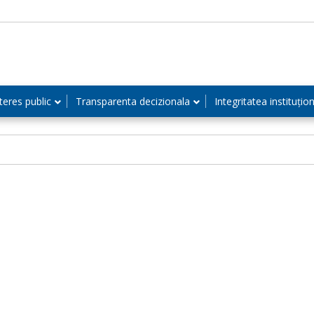
teres public
Transparenta decizionala
Integritatea instituțio