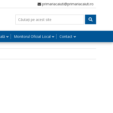
primariacaiuti@primariacaiuti.ro
nală
Monitorul Oficial Local
Contact