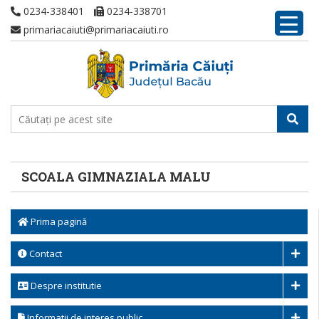
0234-338401
0234-338701
primariacaiuti@primariacaiuti.ro
SCOALA GIMNAZIALA MALU
Prima pagină
Contact
Despre institutie
Informatii de interes public