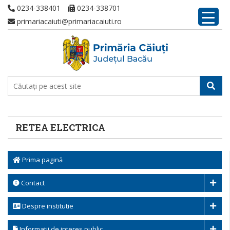
0234-338401
0234-338701
primariacaiuti@primariacaiuti.ro
RETEA ELECTRICA
Prima pagină
Contact
Despre institutie
Informatii de interes public