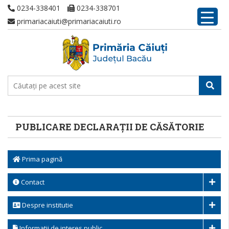
0234-338401
0234-338701
primariacaiuti@primariacaiuti.ro
PUBLICARE DECLARAȚII DE CĂSĂTORIE
Prima pagină
Contact
Despre institutie
Informatii de interes public