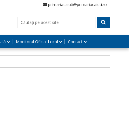
primariacaiuti@primariacaiuti.ro
nală
Monitorul Oficial Local
Contact