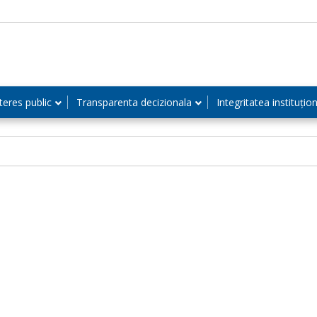
teres public
Transparenta decizionala
Integritatea instituțio