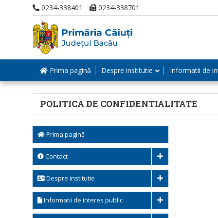
0234-338401
0234-338701
Prima pagină
Despre institutie
Informatii de in
POLITICA DE CONFIDENTIALITATE
Prima pagină
Contact
Despre institutie
Informatii de interes public